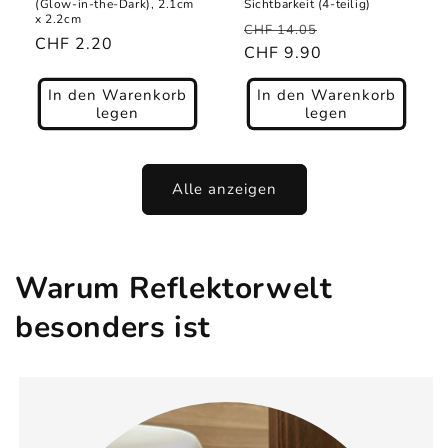
(Glow-in-the-Dark), 2.1cm
Sichtbarkeit (4-teilig)
x 2.2cm
Normaler
Verkaufspreis
CHF 14.05
Normaler
CHF 2.20
Preis
CHF 9.90
Preis
In den Warenkorb
In den Warenkorb
legen
legen
Alle anzeigen
Warum Reflektorwelt
besonders ist