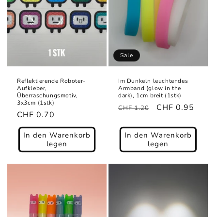
Sale
Reflektierende Roboter-
Im Dunkeln leuchtendes
Aufkleber,
Armband (glow in the
Überraschungsmotiv,
dark), 1cm breit (1stk)
3x3cm (1stk)
Normaler
Verkaufspreis
CHF 0.95
CHF 1.20
Normaler
CHF 0.70
Preis
Preis
In den Warenkorb
In den Warenkorb
legen
legen