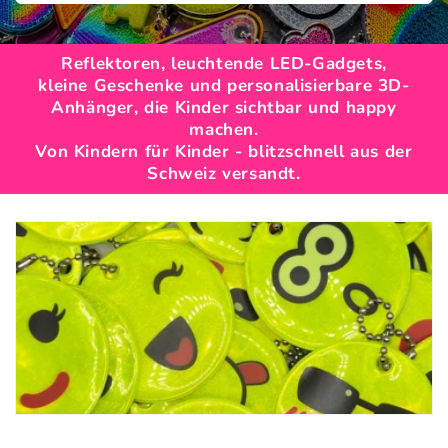
Reflektoren, leuchtende LED-Gadgets,
kleine Geschenke und personalisierbare 3D-
Anhänger, die Kinder sichtbar und happy
machen.
Von Kindern für Kinder - blitzschnell aus der
Schweiz versandt.