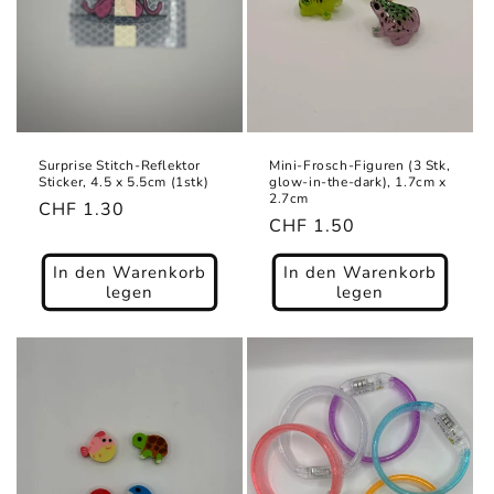
Surprise Stitch-Reflektor
Mini-Frosch-Figuren (3 Stk,
Sticker, 4.5 x 5.5cm (1stk)
glow-in-the-dark), 1.7cm x
2.7cm
Normaler
CHF 1.30
Normaler
CHF 1.50
Preis
Preis
In den Warenkorb
In den Warenkorb
legen
legen