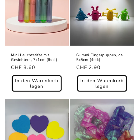
Mini Leuchtstifte mit
Gummi Fingerpuppen, ca
Gesichtern, 7x1cm (6stk)
5x5cm (4stk)
Normaler
CHF 3.60
Normaler
CHF 2.90
Preis
Preis
In den Warenkorb
In den Warenkorb
legen
legen