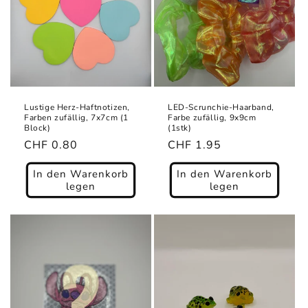
Lustige Herz-Haftnotizen,
LED-Scrunchie-Haarband,
Farben zufällig, 7x7cm (1
Farbe zufällig, 9x9cm
Block)
(1stk)
Normaler
CHF 0.80
Normaler
CHF 1.95
Preis
Preis
In den Warenkorb
In den Warenkorb
legen
legen