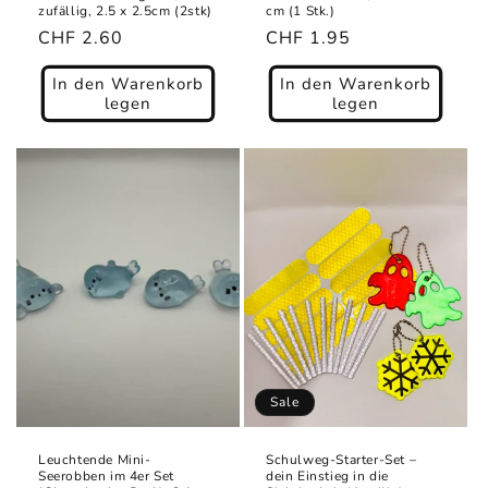
zufällig, 2.5 x 2.5cm (2stk)
cm (1 Stk.)
Normaler
CHF 2.60
Normaler
CHF 1.95
Preis
Preis
In den Warenkorb
In den Warenkorb
legen
legen
Sale
Leuchtende Mini-
Schulweg-Starter-Set –
Seerobben im 4er Set
dein Einstieg in die