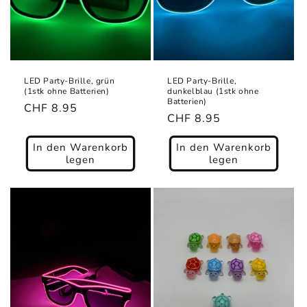
LED Party-Brille, grün
LED Party-Brille,
(1stk ohne Batterien)
dunkelblau (1stk ohne
Batterien)
Normaler
CHF 8.95
Normaler
CHF 8.95
Preis
Preis
In den Warenkorb
In den Warenkorb
legen
legen