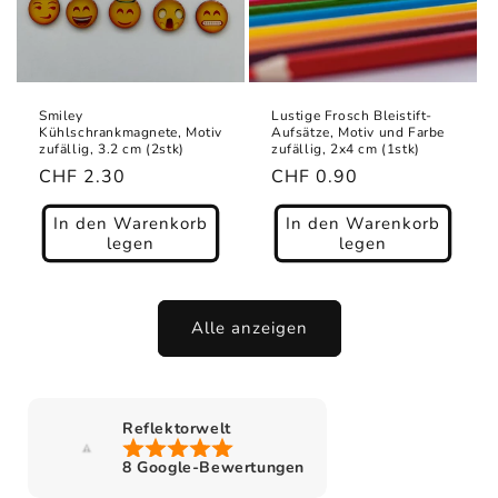
Smiley
Lustige Frosch Bleistift-
Kühlschrankmagnete, Motiv
Aufsätze, Motiv und Farbe
zufällig, 3.2 cm (2stk)
zufällig, 2x4 cm (1stk)
Normaler
CHF 2.30
Normaler
CHF 0.90
Preis
Preis
In den Warenkorb
In den Warenkorb
legen
legen
Alle anzeigen
Reflektorwelt
8 Google-Bewertungen