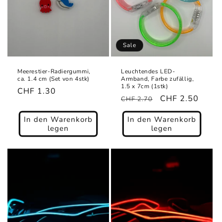
Sale
Meerestier-Radiergummi,
Leuchtendes LED-
ca. 1.4 cm (Set von 4stk)
Armband, Farbe zufällig,
1.5 x 7cm (1stk)
Normaler
CHF 1.30
Normaler
Verkaufspreis
CHF 2.50
CHF 2.70
Preis
Preis
In den Warenkorb
In den Warenkorb
legen
legen