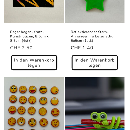
Regenbogen-Kratz-
Reflektierender Stern-
Kunstnotizen, 8.5cm x
Anhänger, Farbe zufällig,
8.5cm (4stk)
5x5cm (1stk)
Normaler
CHF 2.50
Normaler
CHF 1.40
Preis
Preis
In den Warenkorb
In den Warenkorb
legen
legen