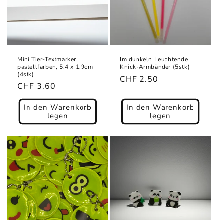
Mini Tier-Textmarker,
Im dunkeln Leuchtende
pastellfarben, 5.4 x 1.9cm
Knick-Armbänder (5stk)
(4stk)
Normaler
CHF 2.50
Normaler
CHF 3.60
Preis
Preis
In den Warenkorb
In den Warenkorb
legen
legen