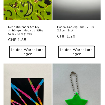
Reflektierender Smiley-
Panda-Radiergummi, 2.8 x
Anhänger, Motiv zufällig,
2.1cm (3stk)
5cm x 5cm (1stk)
Normaler
CHF 1.20
Normaler
CHF 1.85
Preis
Preis
In den Warenkorb
In den Warenkorb
legen
legen