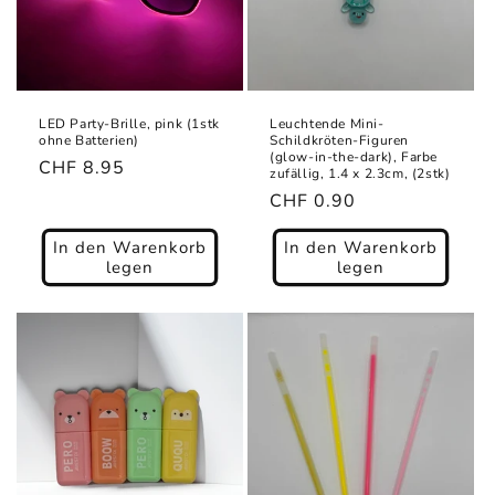
LED Party-Brille, pink (1stk
Leuchtende Mini-
ohne Batterien)
Schildkröten-Figuren
(glow-in-the-dark), Farbe
Normaler
CHF 8.95
zufällig, 1.4 x 2.3cm, (2stk)
Preis
Normaler
CHF 0.90
Preis
In den Warenkorb
In den Warenkorb
legen
legen