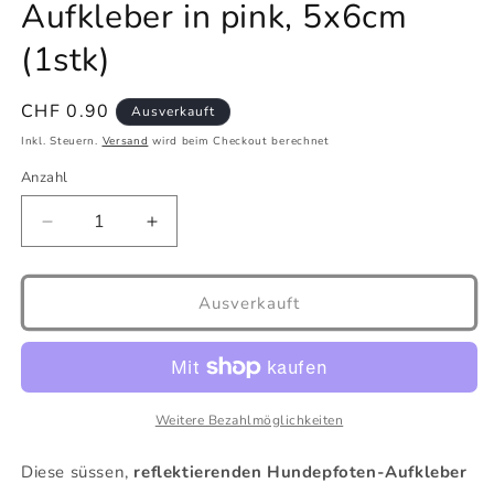
Aufkleber in pink, 5x6cm
(1stk)
Normaler
CHF 0.90
Ausverkauft
Preis
Inkl. Steuern.
Versand
wird beim Checkout berechnet
Anzahl
Verringere
Erhöhe
die
die
Menge
Menge
für
für
Ausverkauft
Reflektierende
Reflektierende
Hundepfoten-
Hundepfoten-
Aufkleber
Aufkleber
in
in
pink,
pink,
Weitere Bezahlmöglichkeiten
5x6cm
5x6cm
(1stk)
(1stk)
Diese süssen,
reflektierenden Hundepfoten-Aufkleber