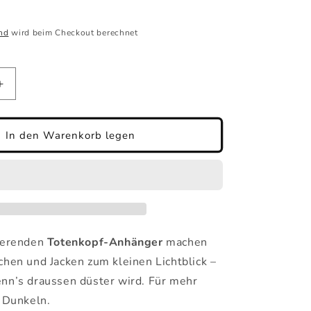
nd
wird beim Checkout berechnet
Erhöhe
die
Menge
für
In den Warenkorb legen
nde
Reflektierende
Totenkopf-
Anhänger,
Farbe
zufällig,
4.7x5.6cm
(1stk)
ierenden
Totenkopf-Anhänger
machen
chen und Jacken zum kleinen Lichtblick –
nn’s draussen düster wird. Für mehr
m Dunkeln.