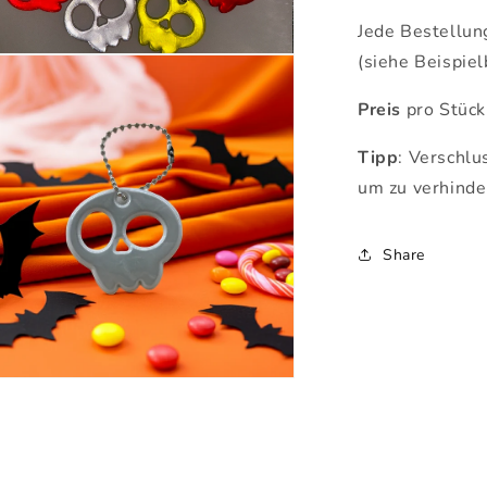
Jede Bestellun
(siehe Beispiel
ien
Preis
pro Stück
al
en
Tipp
: Verschlu
um zu verhinder
Share
ien
al
en