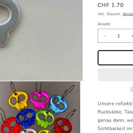
Normaler
CHF 1.70
Preis
Inkl. Steuern.
Versa
Anzahl
Verringere
die
Menge
für
Reflektiere
Totenkopf-
Anhänger,
Farbe
zufällig,
4.7x5.6cm
(1stk)
Unsere reflekt
Rucksäcke, Tas
genau dann, we
Sichtbarkeit i