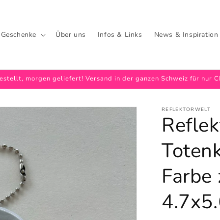
 Geschenke
Über uns
Infos & Links
News & Inspiration
stellt, morgen geliefert! Versand in der ganzen Schweiz für nur 
REFLEKTORWELT
Reflek
Toten
Farbe 
4.7x5.